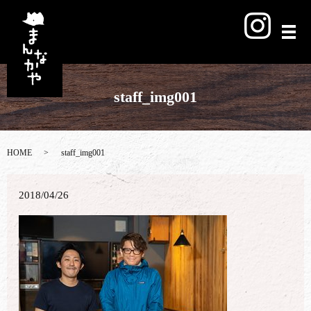
メ
staff_img001
HOME
staff_img001
2018/04/26