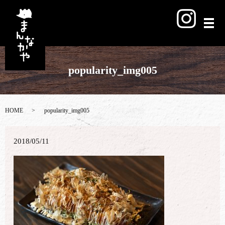
メ
popularity_img005
HOME
popularity_img005
2018/05/11