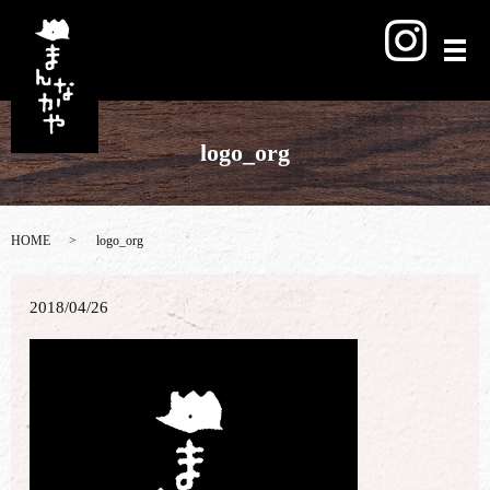
メ
logo_org
HOME
logo_org
2018/04/26